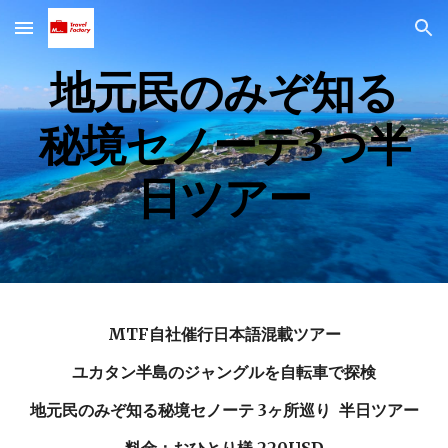
Skip to main content
Skip to navigation
地元民のみぞ知る
秘境セノーテ3つ半
日ツアー
MTF自社催行日本語混載ツアー
ユカタン半島のジャングルを自転車で探検
地元民のみぞ知る秘境セノーテ 3ヶ所巡り 半日ツアー