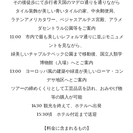
その後徒歩にて歩行者天国のマデロ通りを通りながら
タイル装飾が美しい青いタイルの家、中央郵便局、
ラテンアメリカタワー、ベジャスアルテス宮殿、アラメ
ダセントラル公園等をご案内
11:00 市内で最も美しいレフォルマ通りに並ぶモニュメ
ントを見ながら、
緑美しいチャプルテペック公園まで移動後、国立人類学
博物館（入場）へとご案内
13:00 ヨーロッパ風の建築や緑道が美しいローマ・コン
デサ地区へとご案内
ツアーの締めくくりとして工芸品店を訪れ、おみやげ物
等の購入が可能
14:30 観光を終えて、ホテルへ出発
1
5
:
30
頃 ホテル付近
まで送迎
【
料金に含まれるもの
】