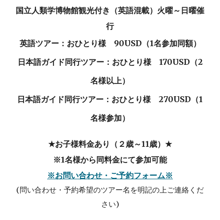
国立人類学博物館
観光付き（英語混載）火曜～日曜催
行
英語ツアー：おひとり様
90
USD（1名参加同額）
日本語ガイド同行ツアー：おひとり様
170
USD（2
名様以上）
日本語ガイド同行ツアー：おひとり様
270
USD（1
名様参加）
★
お子様
料金あり
（２歳～11歳）
★
※1名様から同料金にて参加可能
※お問い合わせ・ご予約フォーム※
(問い合わせ・予約希望のツアー名を明記の上ご連絡くだ
さい)