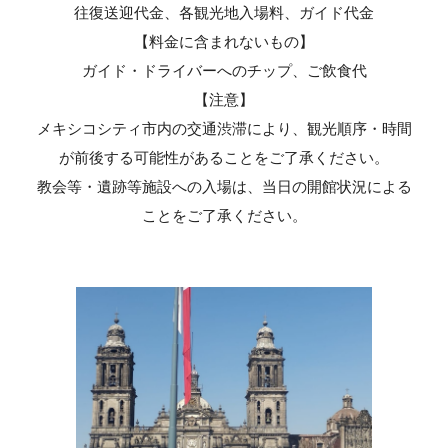
往復送迎代金、
各観光地
入場料、ガイド代金
【
料金に含まれないもの
】
ガイド・ドライバーへのチップ
、ご飲食代
【
注意
】
メキシコシティ市内の交通渋滞により、
観光順序・
時間
が
前後する
可能性があること
を
ご了承ください。
教会等・遺跡等施設への入場は、当日の開館状況による
ことをご了承ください。