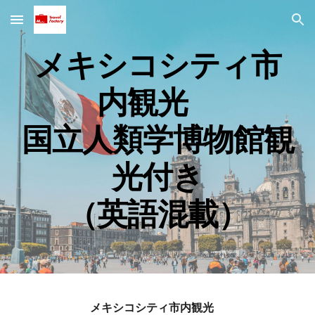
Skip to main content
Skip to navigation
メキシコシティ市
内観光
国立人類学博物館観
光付き
（英語混載）
メキシコシティ市内観光