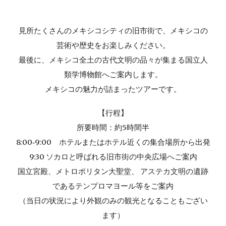
見所たくさんのメキシコシティの旧市街で、メキシコの
芸術や歴史をお楽しみください。
最後に、メキシコ全土の古代文明の品々が集まる
国立人
類学博物館
へご案内します。
メキシコの魅力が詰まったツアーです。
【行程】
所要時間：約
5
時間半
8:00‐9:00 ホテルまたはホテル近くの集合場所から出発
9:30 ソカロと呼ばれる旧市街の中央広場へご案内
国立宮殿、メトロポリタン大聖堂、 アステカ文明の遺跡
であるテンプロマヨール等をご案内
（当日の状況により外観のみの観光となることもござい
ます）