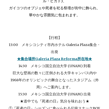
ル・ピカド)、
ガイコツのオブジェや死者を祀る祭壇が街中に飾られ、
華やかな雰囲気に包まれます。
【行程】
13:00 メキシコシティ市内ホテル Galeria Plaza集合・
出発
★集合場所Galeria Plaza Reforma所在地★
14:30 メキシコ国立自治大学 (UNAM) 到着
巨大な壁画の数々に圧倒される大学キャンパス内や
1968年のオリンピックの舞台となったスタジアム（外
周）へご案内します。
15:30
メキシコ国立自治大学 (UNAM)
出発
★道中でも『死者の日』気分を味わおう★
①『死者の日』シーズンに食べられる伝統スナックBOX