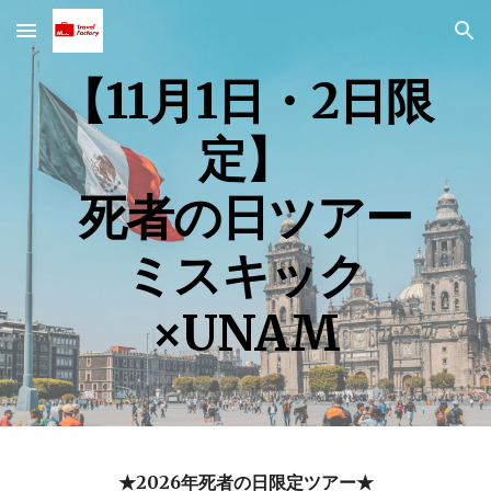
Skip to main content
Skip to navigation
【11月1日・2日限
定】
死者の日ツアー
ミスキック
×UNAM
★2026年死者の日限定ツアー★