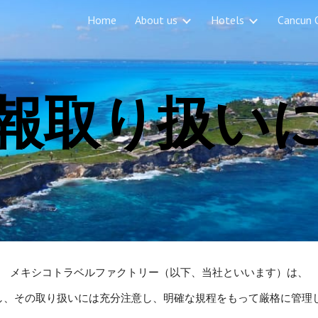
Home
About us
Hotels
Cancun 
ip to main content
Skip to navigat
報取り扱い
メキシコトラベルファクトリー（以下、当社といいます）は、
し、その取り扱いには充分注意し、明確な規程をもって厳格に管理