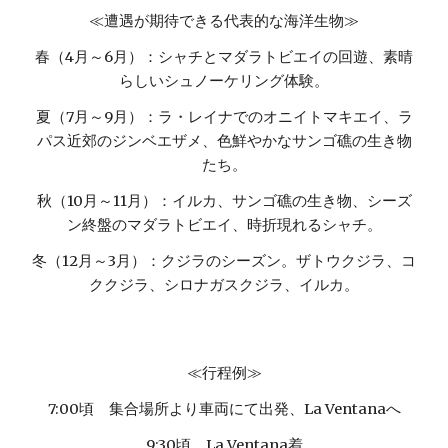
≪遭遇が期待できる代表的な海洋生物≫
春（4月～6月）：シャチとマダラトビエイの回遊、素晴
らしいシュノーケリング体験。
夏（7月～9月）：ラ・レイナでのオニイトマキエイ、ラ
パス近郊のジンベエザメ、色鮮やかなサンゴ礁の生き物
たち。
秋（10月～11月）：イルカ、サンゴ礁の生き物、シーズ
ン終盤のマダラトビエイ、時折現れるシャチ。
冬（12月～3月）：クジラのシーズン。ザトウクジラ、コ
ククジラ、シロナガスクジラ、イルカ。
≪行程例≫
7:00頃 集合場所より車両にて出発、La Ventanaへ
9:30頃 La Ventana着