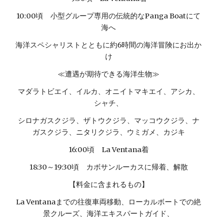
10:00頃 小型グループ専用の伝統的なPanga Boatにて
海へ
海洋スペシャリストとともに約6時間の海洋冒険にお出か
け
≪遭遇が期待できる海洋生物≫
マダラトビエイ、イルカ、オニイトマキエイ、アシカ、
シャチ、
シロナガスクジラ、ザトウクジラ、マッコウクジラ、ナ
ガスクジラ、ニタリクジラ、ウミガメ、カジキ
16:00頃 La Ventana着
18:30～19:30頃 カボサンルーカスに帰着、解散
【料金に含まれるもの】
La Ventanaまでの往復車両移動、ローカルボートでの絶
景クルーズ、海洋エキスパートガイド、