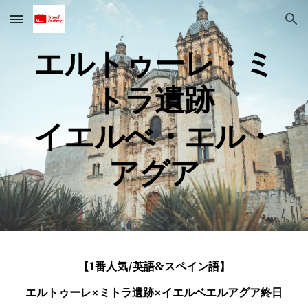
Skip to main content
Skip to navigation
エルトゥーレ・ミ
トラ遺跡
イエルべ・エル・
アグア
【1番人気/英語&スペイン語】
エルトゥーレ×ミトラ遺跡×イエルベエルアグア終日