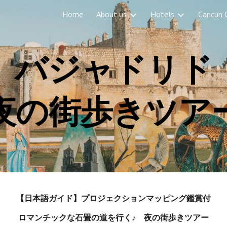
Home
About us
Hotels
Cancun 
ip to main content
Skip to navigat
バジャドリド
夜の街歩きツア
【日本語ガイド】プロジェクションマッピング鑑賞付
ロマンチックな石畳の道を行く♪ 夜の街歩きツアー