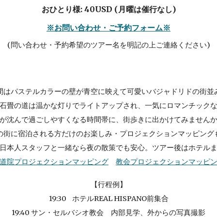
おひとり様: 40USD (月曜は催行なし)
※お問い合わせ・ご予約フォーム※
(問い合わせ・予約希望のツアー名を明記の上ご連絡ください)
間はパステルカラーの壁が青空に映えて可愛いバジャドリドの街並
石畳の道は温かな灯りでライトアップされ、一気にロマンチック
が沈んで過ごしやすくなる時間帯に、街歩きに出かけてみません
の街に宿泊される方だけのお楽しみ・プロジェクションマッピング
日本人スタッフと一緒なら夜の散策でも安心。ツアー後はホテル
道院プロジェクションマッピング
教会プロジェクションマッピ
【
行程例
】
19:30
ホテルREAL HISPANO前集合
19:40 サン・セルバシオ教会 内部見学、外からの写真撮影