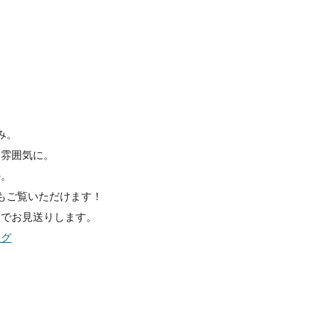
み。
な雰囲気に。
か。
もご覧いただけます！
までお見送りします。
ング