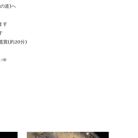
士の道)へ
ます
す
賞(約20分)
い
※