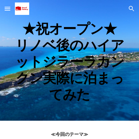
Skip to main content
Skip to navigation
★祝オープン★
リノベ後のハイア
ットジラーラカン
クン実際に泊まっ
てみた
≪今回のテーマ≫