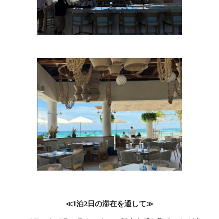
≪1泊2日の滞在を通して≫