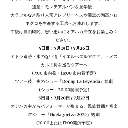
遺産・モンテアルバンを見学後、
カラフルな木彫り人形アレブリーヘスや漆黒の陶器バロ
ネグロを生産する工房へお連れします。
午後は自由時間。思い思いにオアハカ滞在をお楽しみく
ださい。
4
日目：7
月19
日 / 7月2
6
日
ミトラ遺跡・水のない滝『イエルべエルアグア』・メス
カル工房を巡るツアーへ
(7:00 市内発・18:00 市内着予定)
ツアー後、夜のショー
『
Donaji
L
a
L
eyenda
』
観
劇
(ショー：20:00開演予定)
5日目：7月20日 / 7月27日
オアハカ中からパフォーマーが集まる、民族舞踊と音楽
のショー『Guelaguetza 2025』観劇
(10:00または17:00開演予定)