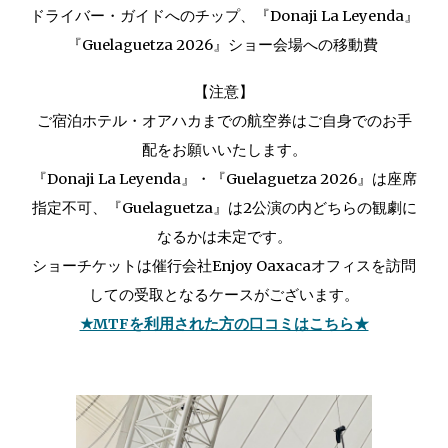
ドライバー・ガイドへのチップ、『
Donaji La Leyenda
』
『
Guelaguetza 202
6』ショー会場への移動費
【注意】
ご宿泊ホテル・オアハカまでの航空券はご自身でのお手
配をお願いいたします
。
『Donaji La Leyenda』・『Guelaguetza 202
6
』
は座席
指定不可、
『Guelaguetza』は2公演の内どちらの観劇に
なるかは未定です。
ショーチケットは催行会社Enjoy Oaxacaオフィスを訪問
しての受取となるケースがございます。
★MTFを利用された方の口コミはこちら★