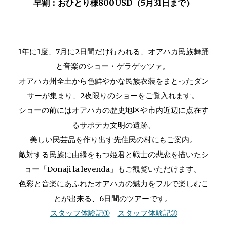
早割：おひとり様800USD（5月31日まで）
1年に1度、7月に2日間だけ行われる、オアハカ民族舞踊
と音楽のショー・ゲラゲッツァ。
オアハカ州全土から色鮮やかな民族衣装をまとったダン
サーが集まり、2夜限りのショーをご覧入れます。
ショーの前にはオアハカの歴史地区や市内近辺に点在す
るサポテカ文明の遺跡、
美しい民芸品を作り出す先住民の村にもご案内。
敵対する民族に由縁をもつ姫君と戦士の悲恋を描いたシ
ョー「Donaji la leyenda」もご観覧いただけます。
色彩と音楽にあふれたオアハカの魅力をフルで楽しむこ
とが出来る、6日間のツアーです。
スタッフ体験記➀
スタッフ体験記➁