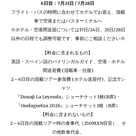
6日目：7月21日 / 7月28日
フライト・バスの時間に合わせてホテルでお迎え、混載
車で空港またはバスターミナルへ
※ホテル・空港間送迎については17日/24日、21日/28日
以外の日程でも調整可能です、事前にご相談ください※
【料金に含まれるもの】
英語・スペイン語のバイリンガルガイド、
空港
・
ホテル
間送迎費 (混載車・往復)
2～4日目の混載ツアー参加費 (ホテル送迎付)、記念Tシ
ャツ、
『Donaji La Leyenda』ショーチケット1枚
(B席)
・
『Guelaguetza 202
6
』ショーチケット1枚（B席）
【料金に含まれないもの】
2～4日目の
混載ツアー
時の食事代（250MXN目安）、そ
の他飲食代金、