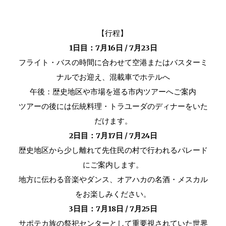
【
行程】
1日目：7月16日 / 7月23日
フライト・バスの時間に合わせて空港またはバスターミ
ナルでお迎え、混載車でホテルへ
午後：歴史地区や市場を巡る市内ツアーへご案内
ツアーの後には伝統料理・トラユーダのディナーをいた
だけます。
2日目：7月
17
日 / 7月2
4
日
歴史地区から少し離れて先住民の村で行われるパレード
にご案内します。
地方に伝わる音楽やダンス、オアハカの名酒・メスカル
をお楽しみください。
3
日目：7月1
8
日 / 7月2
5
日
サポテカ族の祭祀センターとして重要視されていた世界