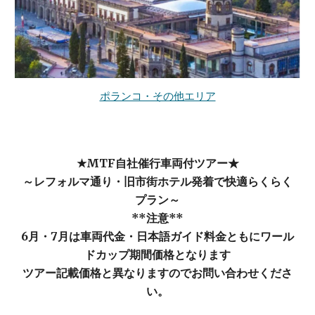
ポランコ・その他エリア
★MTF自社催行車両付ツアー★
～レフォルマ通り・旧市街ホテル発着で快適らくらく
プラン～
**
注意**
6月・7月は車両代金・日本語ガイド料金ともにワール
ドカップ期間価格となります
ツアー記載価格と異なりますのでお問い合わせくださ
い。