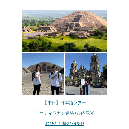
【
半日
】
日本語ツアー
テオティワカン遺跡+市内観光
おひとり様240USD