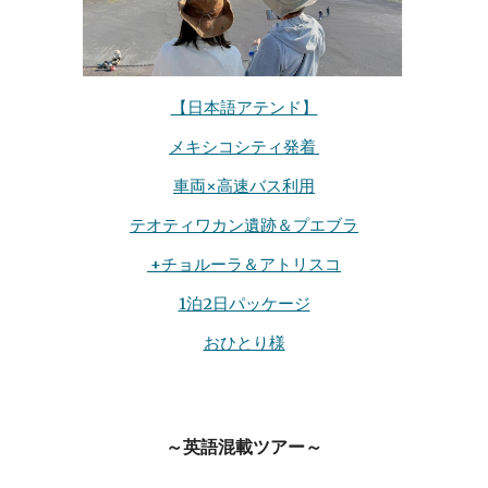
【日本語アテンド】
メキシコシティ発着
車両×
高速バス利用
テオティワカン遺跡＆
プエブラ
+チョルーラ＆アトリスコ
1泊2日パッケージ
おひとり様
～英語混載ツアー～