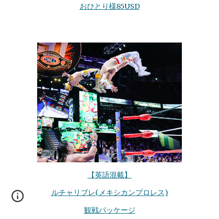
おひとり様
85
USD
【英語混載】
ルチャリブレ(メキシカンプロレス)
観戦パッケージ