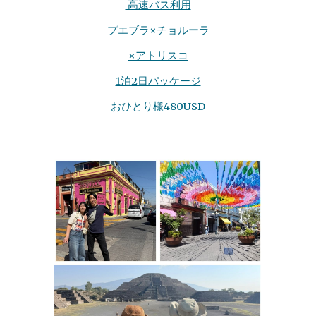
高速バス利用
プエブラ×チョルーラ
×アトリスコ
1泊2日パッケージ
おひとり様480USD