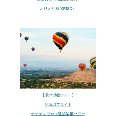
おひとり様90US
D～
【現地混載ツアー】
熱気球フライト
テオティワカン遺跡散策ツアー