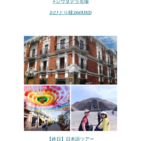
+シウダデラ市場
おひとり様26
0USD
【
終日
】
日本語ツアー