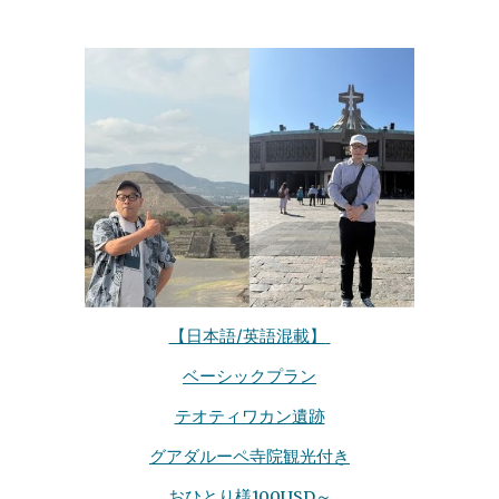
【日本語/英語混載】
ベーシックプラン
テオティワカン遺跡
グアダルーペ寺院観光付き
おひとり様100USD～