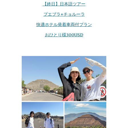
【
終日
】
日本語ツアー
プエブラ+チョルーラ
快適ホテル発着車両付プラン
おひとり様300USD