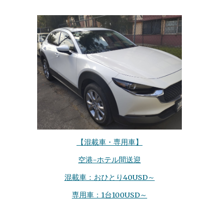
【混載車・専用車】
空港-ホテル間送迎
混載車：おひとり40USD～
専用
車：
1台100
USD～