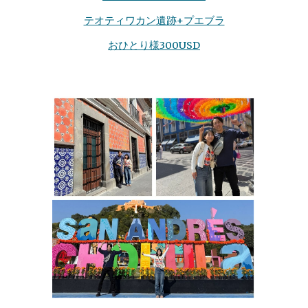
テオティワカン遺跡
+プエブラ
おひとり様300
USD