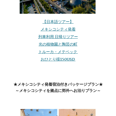
【日本語ツアー】
メキシコシティ発着
列車利用 日帰りツアー
光の植物園と陶芸の町
トルーカ・メテペック
おひとり様150USD
★メキシコシティ発着宿泊付きパッケージプラン★
～メキシコシティを拠点に郊外へお泊りプラン～