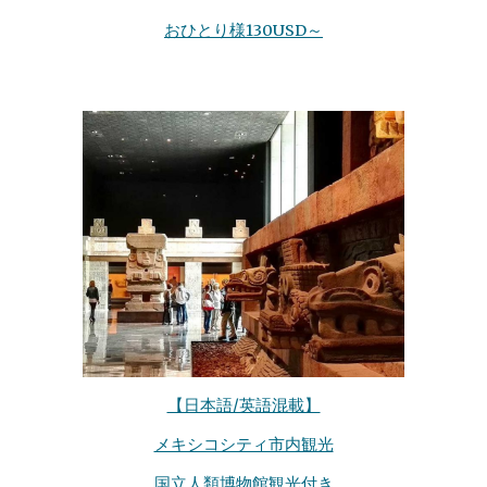
おひとり様130USD～
【日本語/英語混載】
メキシコシティ市内観光
国立人類博物館観光付き