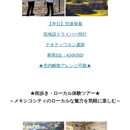
【半日】空港発着
現地語ドライバー同行
テオティワカン遺跡
車両1台：450USD
★市内解散アレンジ可能★
★街歩き・ローカル体験ツアー★
～メキシコシティのローカルな魅力を気軽に楽しむ～