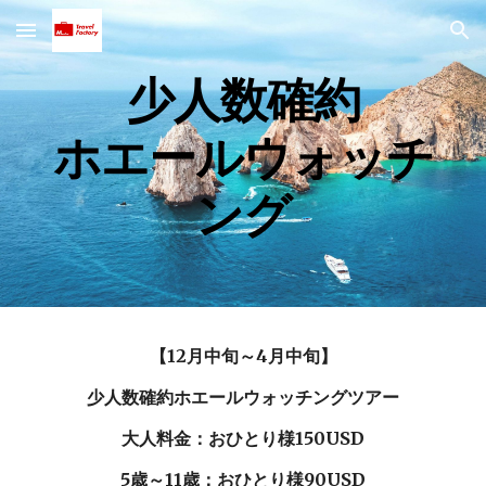
Skip to main content
Skip to navigation
少人数確約
ホエールウォッチ
ング
【12月中旬～4月中旬】
少人数確約ホエールウォッチングツアー
大人料金：おひとり様150USD
5歳～11歳：おひとり様90USD