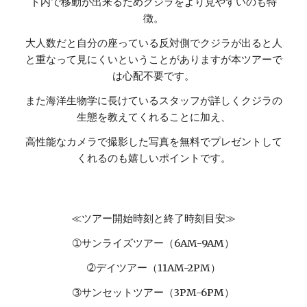
ト内で移動が出来るためクジラをより見やすいのも特
徴。
大人数だと自分の座っている反対側でクジラが出ると人
と重なって見にくいということがありますが本ツアーで
は心配不要です。
また海洋生物学に長けているスタッフが詳しくクジラの
生態を教えてくれることに加え、
高性能なカメラで撮影した写真を無料でプレゼントして
くれるのも嬉しいポイントです。
≪ツアー開始時刻と終了時刻目安≫
➀サンライズツアー（6AM-9AM）
➁デイツアー（11AM-2PM）
➂サンセットツアー（3PM-6PM）