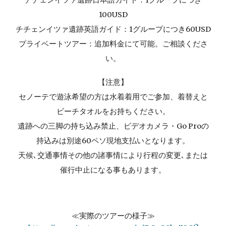
チチェンイツァ遺跡日本語ガイド：1グループにつき
100USD
チチェンイツァ遺跡英語ガイド：1グループにつき60USD
プライベートツアー：追加料金にて可能。ご相談くださ
い。
【注意】
セノーテで遊泳希望の方は水着着用でご参加、着替えと
ビーチタオルをお持ちください。
遺跡への三脚の持ち込み禁止、ビデオカメラ・Go Proの
持込みは別途60ペソ現地支払いとなります。
天候､交通事情その他の諸事情により行程の変更､または
催行中止になる事もあります。
≪実際のツアーの様子≫