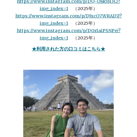
https://www.instagram.com/p/DQ-O8kvj13C/?
img_index=1
（2025年）
https://www.instagram.com/p/DJxcO7WRAD7/?
img_index=1
（2025年）
https://www.instagram.com/p/DGrIaiPSNPe/?
img_index=1
（2025年）
★利用された方の口コミはこちら★