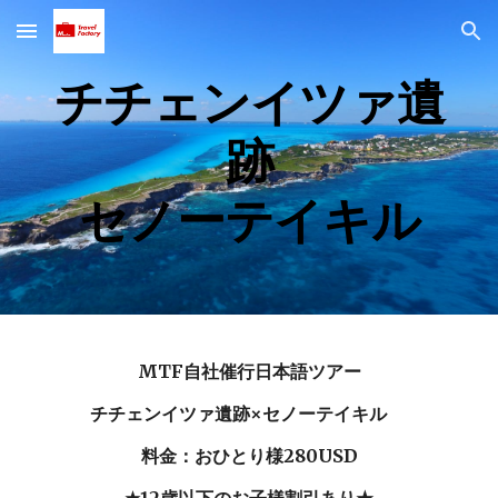
Skip to main content
Skip to navigation
チチェンイツァ遺
跡
セノーテイキル
MTF自社催行日本語ツアー
チチェンイツァ遺跡×セノーテイキル
料金：おひとり様280USD