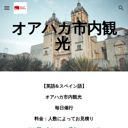
Skip to main content
Skip to navigation
オアハカ市内観
光
【英語&スペイン語】
オアハカ市内観光
毎日催行
料金：人数によってお見積り