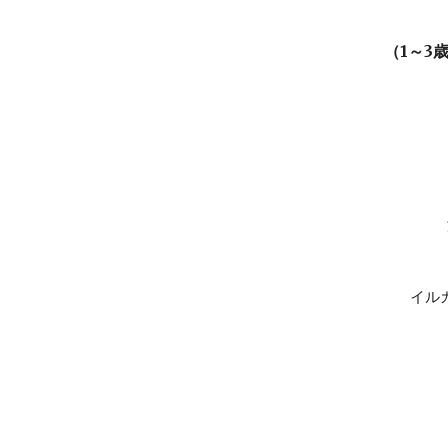
（
1～3
イル