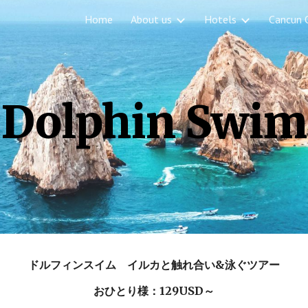
Home
About us
Hotels
Cancun 
ip to main content
Skip to navigat
Dolphin Swim
ドルフィンスイム
イルカと触れ合い&泳ぐツアー
おひとり様
：129USD～